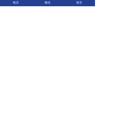
电话
微信
留言
18579078727
电话：
产品列表
智慧能源系统
壁挂炉系列
互联网系统
数智化空气能户式机
大数据查询
数智化空气能商用机
VR参观工厂
空气能热泵烘干系列
冷库智能机系列
全周期数智化集控系统
解决方案
光储充一体化解决方案
光储热一体化解决方案
商用采暖解决方案
关注我们
工程案例分享